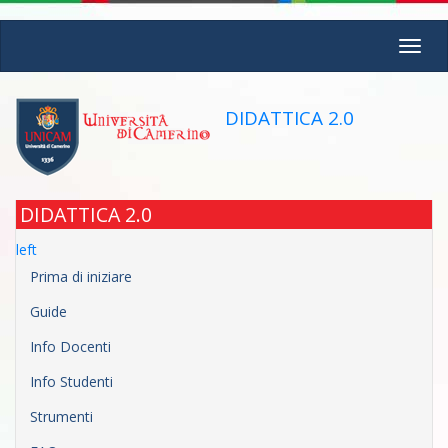
Skip
Toggl
to
navig
main
content
DIDATTICA 2.0
DIDATTICA 2.0
left
Prima di iniziare
Guide
Info Docenti
Info Studenti
Strumenti